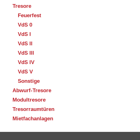
Tresore
Feuerfest
VdS 0
VdS I
VdS II
VdS III
VdS IV
VdS V
Sonstige
Abwurf-Tresore
Modultresore
Tresorraumtüren
Mietfachanlagen